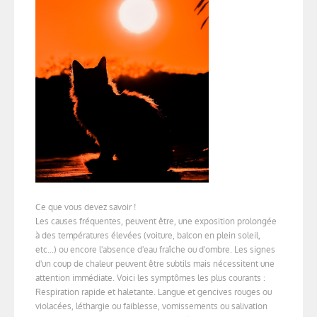
Ce que vous devez savoir !
Les causes fréquentes, peuvent être, une exposition prolongée
à des températures élevées (voiture, balcon en plein soleil,
etc...) ou encore l'absence d'eau fraîche ou d'ombre. Les signes
d'un coup de chaleur peuvent être subtils mais nécessitent une
attention immédiate. Voici les symptômes les plus courants :
Respiration rapide et haletante. Langue et gencives rouges ou
violacées, léthargie ou faiblesse, vomissements ou salivation