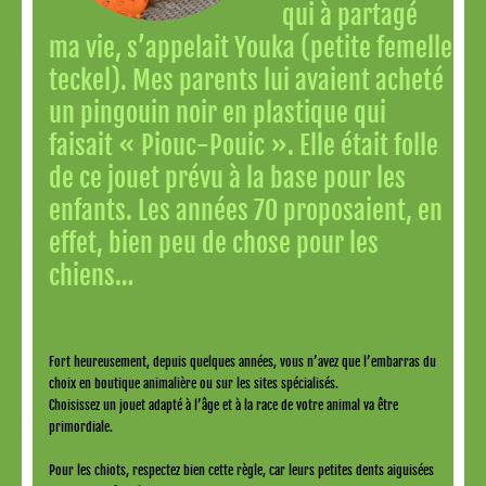
qui à partagé
ma vie, s’appelait Youka (petite femelle
teckel). Mes parents lui avaient acheté
un pingouin noir en plastique qui
faisait « Piouc-Pouic ». Elle était folle
de ce jouet prévu à la base pour les
enfants. Les années 70 proposaient, en
effet, bien peu de chose pour les
chiens…
Fort heureusement, depuis quelques années, vous n’avez que l’embarras du
choix en boutique animalière ou sur les sites spécialisés.
Choisissez un jouet adapté à l’âge et à la race de votre animal va être
primordiale.
Pour les chiots, respectez bien cette règle, car leurs petites dents aiguisées