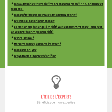
•
La SPA dévoile les tristes chiffres des abandons cet été ! : 7 % de hausse en
trois ans !
•
La magnétothérapie au secours des animaux anxieux !
•
Les soins au naturel pour animaux
•
Au mois de Mai, fais ce qu'il te plaît! Vous connaissez cet adage...Mais peut-
on vraiment faire ce qui nous plaît?
•
Le Pica, Késako ?
•
Morsures canines, comment les éviter ?
•
La maladie de Lyme
•
Le Syndrome d’hyperesthésie féline
L'ŒIL DE L'EXPERTE
Bénéficiez de mon expertise