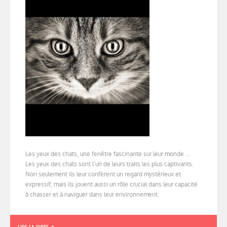
Les yeux des chats, une fenêtre fascinante sur leur monde ...
Les yeux des chats sont l’un de leurs traits les plus captivants.
Non seulement ils leur confèrent un regard mystérieux et
expressif, mais ils jouent aussi un rôle crucial dans leur capacité
à chasser et à naviguer dans leur environnement.