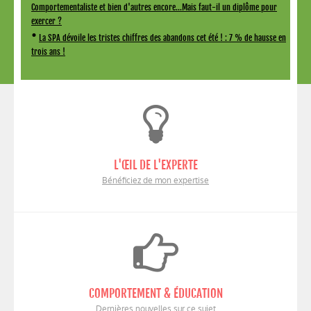
Comportementaliste et bien d'autres encore...Mais faut-il un diplôme pour
exercer ?
•
La SPA dévoile les tristes chiffres des abandons cet été ! : 7 % de hausse en
trois ans !
L'ŒIL DE L'EXPERTE
Bénéficiez de mon expertise
COMPORTEMENT & ÉDUCATION
Dernières nouvelles sur ce sujet