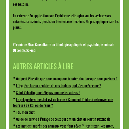
ses besoins.
En externe : En application sur l’épiderme, elle agira sur les sécheresses
cutanées, coussinets gerçés ou bien encore l’eczéma. Ne pas appliquer sur les
plaies.
Véronique Méar Consultante en éthologie appliquée et psychologie animale
Contactez-moi
AUTRES ARTICLES À LIRE
•
Qui peut être sûr que nous manquons à notre chat lorsque nous partons ?
•
L'hygiène bucco dentaire de nos loulous, qui s'en préoccupe ?
•
Saint Valentin, une fête pas comme les autres !
•
Le pelage de votre chat est en berne ? Comment l'aider à retrouver une
fourrure de Roi ou de reine ?
•
Toi, mon chat
•
Guide de survie à l'usage de ceux qui ont un chat de Martin Baxendale
•
Les métiers auprès des animaux vous font rêver ? : Cat sitter, Pet sitter,