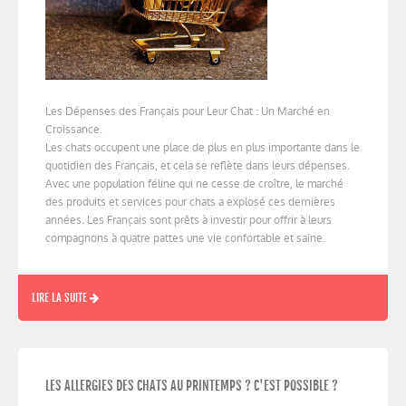
Les Dépenses des Français pour Leur Chat : Un Marché en
Croissance.
Les chats occupent une place de plus en plus importante dans le
quotidien des Français, et cela se reflète dans leurs dépenses.
Avec une population féline qui ne cesse de croître, le marché
des produits et services pour chats a explosé ces dernières
années. Les Français sont prêts à investir pour offrir à leurs
compagnons à quatre pattes une vie confortable et saine.
LIRE LA SUITE
LES ALLERGIES DES CHATS AU PRINTEMPS ? C'EST POSSIBLE ?