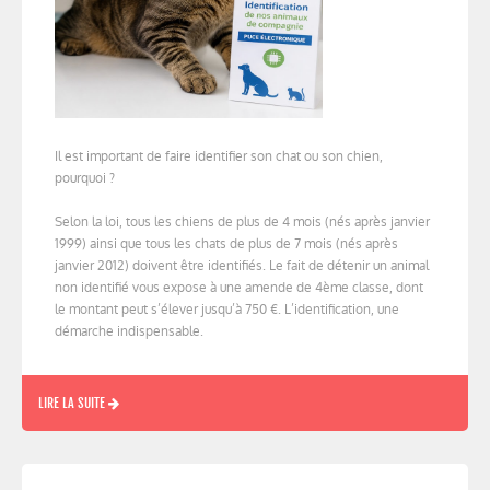
Il est important de faire identifier son chat ou son chien,
pourquoi ?
Selon la loi, tous les chiens de plus de 4 mois (nés après janvier
1999) ainsi que tous les chats de plus de 7 mois (nés après
janvier 2012) doivent être identifiés. Le fait de détenir un animal
non identifié vous expose à une amende de 4ème classe, dont
le montant peut s’élever jusqu’à 750 €. L’identification, une
démarche indispensable.
LIRE LA SUITE