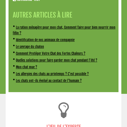
AUTRES ARTICLES À LIRE
•
La ration ménagère pour mon chat, Comment faire pour bien nourrir mon
félin ?
•
Identification de nos animaux de compagnie
•
Le sevrage du chaton
•
Comment Protéger Votre Chat des Fortes Chaleurs ?
•
Quelles solutions pour faire garder mon chat pendant l’été ?
•
Mon chat mue ?
•
Les allergies des chats au printemps ? C'est possible ?
•
Les chats ont-ils évolué au contact de l'humain ?
L'ŒIL DE L'EXPERTE