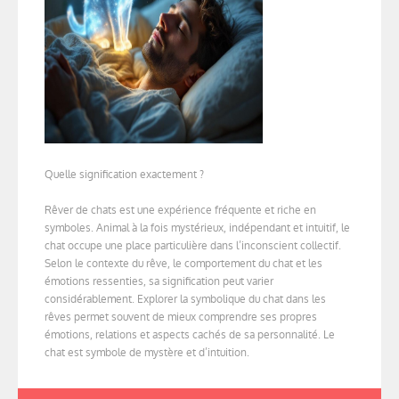
Quelle signification exactement ?
Rêver de chats est une expérience fréquente et riche en
symboles. Animal à la fois mystérieux, indépendant et intuitif, le
chat occupe une place particulière dans l’inconscient collectif.
Selon le contexte du rêve, le comportement du chat et les
émotions ressenties, sa signification peut varier
considérablement. Explorer la symbolique du chat dans les
rêves permet souvent de mieux comprendre ses propres
émotions, relations et aspects cachés de sa personnalité. Le
chat est symbole de mystère et d’intuition.