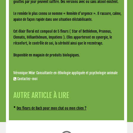
gouttes par jour peuvent suffire. Des versions avec ou sans alcool existent.
Le remède le plus connu se nomme « Remède d’urgence ». Il rassure, calme,
apaise de façon rapide dans une situation déstabilisante.
Cet élixir floral est composé de 5 fleurs ( Star of Bethlehem, Prunnus,
Clematis, Hélianthémum, Impatiens ). Elles apporteront en synergie, le
réconfort, le contrôle de soi, la sérénité ainsi que le recentrage.
Disponible en magasin de produits biologiques.
Véronique Méar Consultante en éthologie appliquée et psychologie animale
Contactez-moi
AUTRE ARTICLE À LIRE
•
Des fleurs de Bach pour mon chat ou mon chien ?